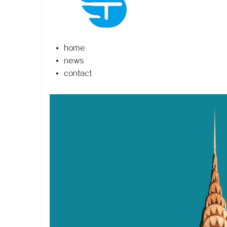
home
news
东
contact
便