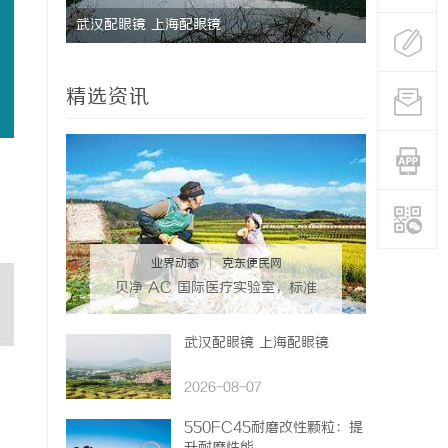
究竟藏着
武汉配眼镜 上海配眼镜
2026年
主流平台三
精选资讯
业界动态
|
克东便民网
贝净 AC 国际医疗实验室，标准
化研发体系全解析
武汉配眼镜 上海配眼镜
2026-08-07
550FC45耐磨改性颗粒：提