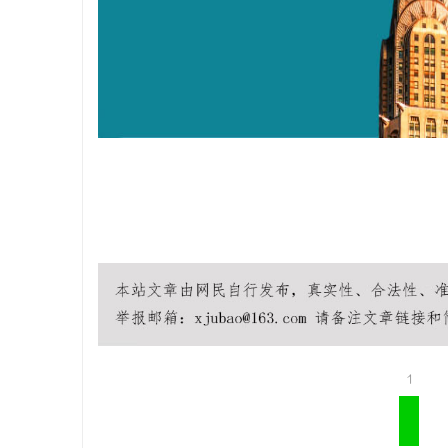
激光切管机：现代制造业的革命性工具
开店最怕“
ai却天天给
民
网
1