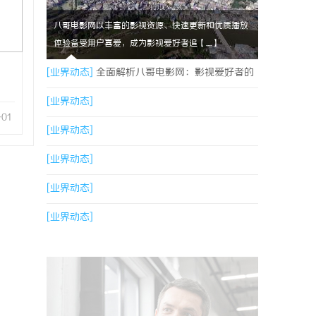
八哥电影网以丰富的影视资源、快速更新和优质播放
体验备受用户喜爱，成为影视爱好者追【....】
[业界动态]
全面解析八哥电影网：影视爱好者的
天堂与资源宝库
[业界动态]
-01
[业界动态]
[业界动态]
[业界动态]
[业界动态]