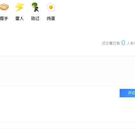
握手
雷人
路过
鸡蛋
0
该文章已有
人参
评