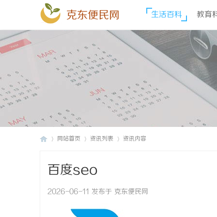
克东便民网
生活百科
教育
网站首页
资讯列表
资讯内容
百度seo
克
›
›
›
2026-06-11 发布于 克东便民网