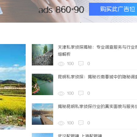
医：一张辨证方对症，身体找回津液
2026-08-06
机关“党的创新理论我来讲”宣讲活动圆满落幕
天津私家侦探揭秘：专业调查服务与行业
细解析
26-08-07
100
0
昆明私家侦探：揭秘云南春城中的隐秘调
100
0
揭秘昆明私家侦探行业的真实面貌与服务
100
0
武汉配眼镜 上海配眼镜