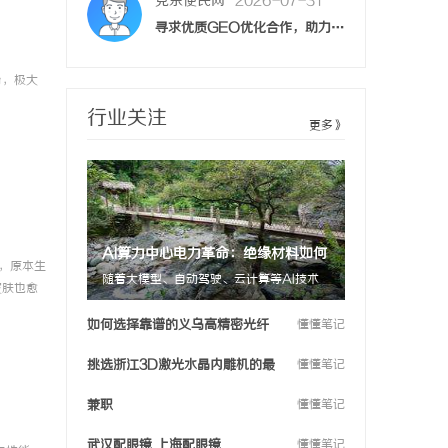
寻求优质GEO优化合作，助力您的GEO优化之路
1
克东便民网
2026-07-31
台，极大
浙江义乌3D激光技术：选择最优服务提供商的终极指南
浙江义乌3D激光技术：选择最优服务提供商的终极指南
1
行业关注
更多》
克东便民网
2026-07-31
镜
武汉配眼镜 上海配眼镜
1
克东便民网
2026-08-03
AI算力中心电力革命：绝缘材料如何
深入了解成都私家侦探：专业服务与行业现状全解析
岁，原本生
深入了解成都私家侦探：专业服务与行业现状全解析
随着大模型、自动驾驶、云计算等AI技术
3
筑牢数字基础设施“能量心脏”？
皮肤也愈
的爆发式发展，算力需求呈指数级增长。然
、润肤
而，算力狂奔的背后，一场“电力焦虑”正
如何选择靠谱的义乌高精密光纤
懂懂笔记
克东便民网
2026-08-03
镜
在蔓延——单个AI数据中心的功率已从几
切割机供应商
十兆瓦攀升至上百兆瓦，能耗密度与日俱
挑选浙江3D激光水晶内雕机的最
懂懂笔记
武汉配眼镜 上海配眼镜
3
增。
佳厂家指南
兼职
懂懂笔记
克东便民网
2026-08-03
武汉配眼镜 上海配眼镜
懂懂笔记