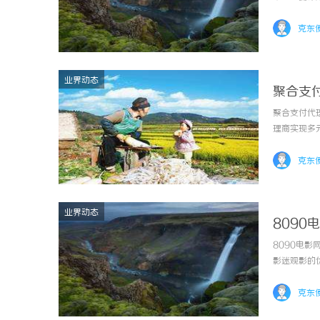
克东
业界动态
聚合支
聚合支付代
理商实现多
克东
业界动态
809
8090电
影迷观影的
克东