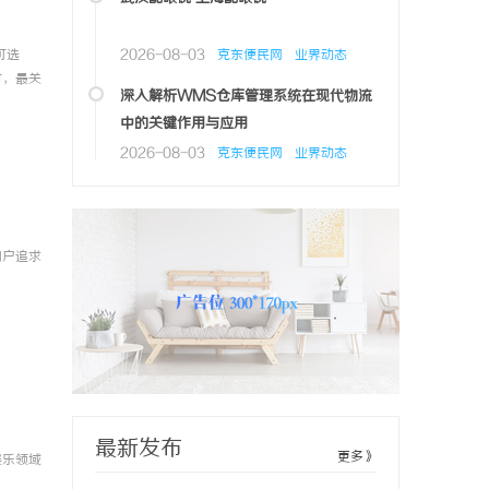
可选
2026-08-03
克东便民网
业界动态
时，最关
深入解析WMS仓库管理系统在现代物流
控？其实
中的关键作用与应用
2026-08-03
克东便民网
业界动态
克东便民网
2026-07-31
镜
武汉配眼镜 上海配眼镜
1
用户追求
克东便民网
2026-08-03
深入了解成都私家侦探：专业服务与行业现状全解析
深入了解成都私家侦探：专业服务与行业现状全解析
3
克东便民网
2026-08-03
镜
武汉配眼镜 上海配眼镜
3
最新发布
更多》
娱乐领域