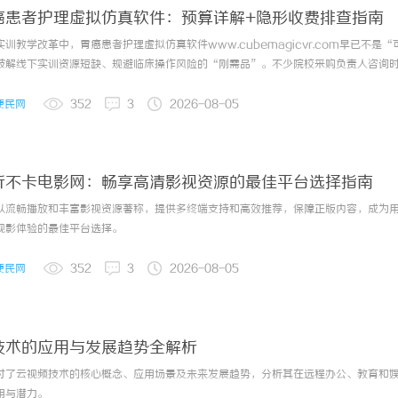
癌患者护理虚拟仿真软件：预算详解+隐形收费排查指南
训教学改革中，胃癌患者护理虚拟仿真软件www.cubemagicvr.com早已不是“
破解线下实训资源短缺、规避临床操作风险的“刚需品”。不少院校采购负责人咨询
题始终绕不开：预算到底要准备多少？后期会不会冒出各种隐形收费，让采购成本失
，本质是“技术配置决定预算，服务条款规避隐形收费”。不同于普通教...
便民网
352
3
2026-08-05
析不卡电影网：畅享高清影视资源的最佳平台选择指南
武汉配眼镜 上海配眼
业界动态
2026-07-3
以流畅播放和丰富影视资源著称，提供多终端支持和高效推荐，保障正版内容，成为
观影体验的最佳平台选择。
便民网
352
3
2026-08-05
业界动态
2026-08-0
武汉配眼镜 上海配眼
技术的应用与发展趋势全解析
业界动态
2026-08-0
讨了云视频技术的核心概念、应用场景及未来发展趋势，分析其在远程办公、教育和
用与潜力。