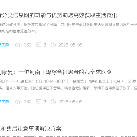
业界动态
2026-07-3
析分类信息网的功能与优势助您高效获取生活资讯
通过细致分类、便捷发布和安全保障，为用户提供高效获取生活资讯和交易信息的平
便利性和信息流通效率。
业界动态
2026-07-3
便民网
352
3
2026-08-05
武汉配眼镜 上海配眼
业界动态
2026-07-3
到康复：一位河南干燥综合征患者的艰辛求医路
09001----电话联系：183-1044-3637（不是微信）河南的张女士（化名），35
业界动态
2026-08-0
实。但从去年开始，她总觉得口干舌燥，喝水也无法缓解，眼睛干涩得像进了沙子，
初以为是工作劳累、季节干燥，她辗转于口腔科、眼科、皮肤科，尝试了各种眼药水
药调理，症状却一天天加重。直到今年初，她才被正式确诊为...
便民网
352
3
2026-08-05
武汉配眼镜 上海配眼
业界动态
2026-08-0
组装机售后注意事项解决方案
兼职