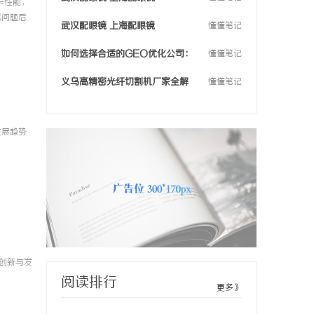
兼职
卡性能，
3
出问题后
武汉配眼镜 上海配眼镜
懂懂笔记
常见
克东便民网
2026-08-02
550GL3030%玻纤改性颗粒：功能与应用全解析
如何选择合适的GEO优化公司：
懂懂笔记
550GL3030%玻纤改性颗粒：功能与应用全解析
2
全面指南与实用技巧
义乌高精密光纤切割机厂家全解
懂懂笔记
析：技术、优势与市场
克东便民网
2026-07-31
畅游3D激光水晶内雕的世界：浙江哪里有最好的设备？
畅游3D激光水晶内雕的世界：浙江哪里有最好的设备？
1
发展趋势
克东便民网
2026-07-31
高精度3D激光内雕机：选择稳定供货商家的重要性
高精度3D激光内雕机：选择稳定供货商家的重要性
1
创新与发
阅读排行
更多》