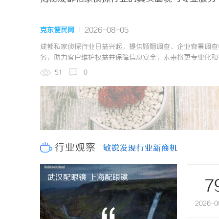
克东便民网
2026-08-05
成都私家侦探行业日益兴起，提供婚姻调查、企业背景调查
务，助力客户维护权益并保障信息安全，未来将更专业化和
51
0
行业观察
敏锐发现行业新商机
敏锐发现行业新商机
武汉配眼镜 上海配眼镜
7
2026-0