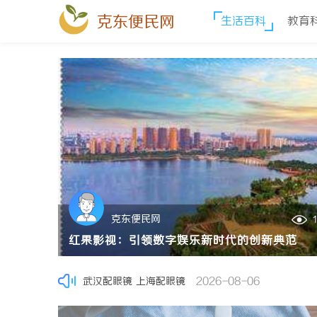
克东便民网
生活百科
教育
武汉配眼镜 上海配眼镜
2026-08-05
克东便民网
37
0
蚂蚁影视：探索智能化影视平台的未来发展路径
20
轨道影院：引领未来观影体验的创新平台
2828电影网：打造优质影视资源聚合平台的全新体
行
轨道影院通过座椅轨道运动与多感官技术，创造沉浸式观影体验，
2026-08-07
武汉配眼镜 上海配眼镜
2026-08-06
热推资讯
武汉配眼镜 上海配眼镜
2026-08-06