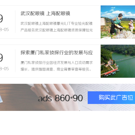
武汉配眼镜 上海配眼镜
9
武汉配眼镜上海配眼镜暮光ILIT专业验光配镜
8-05
产品服务武汉配眼镜上海配眼镜资质保障验光
流程验光师门店案例新闻资讯联系
WUHAN&SHANGHAIOPTICALCARE暮
光ILIT眼镜暮光ILIT眼镜是专业验光配镜的写字
探索厦门私家侦探行业的发展与应
9
楼眼镜店直营品牌，现于武汉与上海设有4家门
用全景
厦门私家侦探行业因经济发展与人口流动需求
店。以完整验光、正品镜片、透明价格和直营
8-05
增长，提供婚姻调查、商业背景审查等服务。
售后为基础，全场镜片40%-60%优惠，兼顾
其发展面临技术革新和合法合规双重挑战，未
高专业度与高性价比...
来将趋向规范化和专业化。