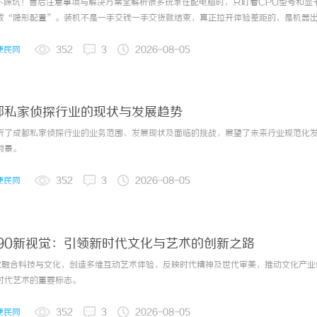
机不踩坑！售后注意事项与解决方案全解析很多玩家在配电脑时，只盯着CPU型号和显
业界动态
2026-08-0
成“隐形配置”。装机不是一手交钱一手交货就结束，真正拉开体验差距的，是机器
底，拆解DIY装机售后里的坑，并给出可直接落地的解决方案。一、售后避坑：5个最
”1.配件来源不明，质保形同虚设很多所谓“整机”里，CPU是散片、显...
便民网
352
3
2026-08-05
业界动态
2026-08-0
都私家侦探行业的现状与发展趋势
业界动态
2026-07-3
析了成都私家侦探行业的业务范围、发展现状及面临的挑战，展望了未来行业规范化
前景。
便民网
352
3
2026-08-05
业界动态
2026-07-3
090新视觉：引领新时代文化与艺术的创新之路
视觉融合科技与文化，创造多维互动艺术体验，反映时代精神及世代审美，推动文化产业
时代艺术的重要标志。
便民网
352
3
2026-08-05