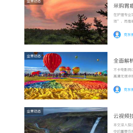
业界动态
采购胃
在护理专业实
项”，而是
心的两个问
这两个问题
克东
业界动态
全面解
不卡电影网
高清无缓冲
克东
业界动态
云视频
本文深入探
中的重要作