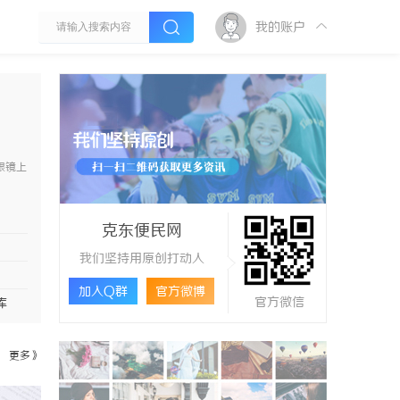
我的账户
眼镜上
LIT
海设有
克东便民网
础，全
我们坚持用原创打动人
加入Q群
官方微博
官方微信
库
更多》