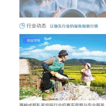
干燥症患者口干眼燥熬多年，一个周期缓过来？老中
武汉配眼镜 上海配眼镜
2026-08-06
武汉配眼镜 上海配眼镜
2026-08-06
声入人心传理论 牢记嘱托启新程——2026年省直
行业动态
以领先行业的视角观察行情
以领先行业的视角观察行情
武汉配眼镜 上海配眼镜
2026-08-06
2026-08-06
武汉配眼镜 上海配眼镜
2026-08-05
创业学院
蚂蚁影视：探索智能化影视平台的未来发展路径
20
揭秘成都私家侦探行业的真实面貌与专业服务