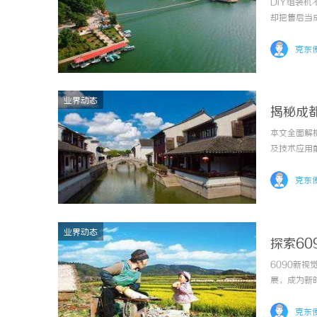
DIY组装
却把售后当
谁能帮你兜
的“售后刺客
克东
业界动态
揭秘成
本文全面解
及技术应用
克东
业界动态
探索6
6090新
展，成为新
克东