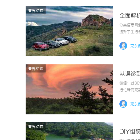
业界动态
全面解
分类信息网
提升了生活
克东
业界动态
从误诊
微信：zt3
活忙碌而充
发粗糙。起
品，甚至中
克东
业界动态
DIY