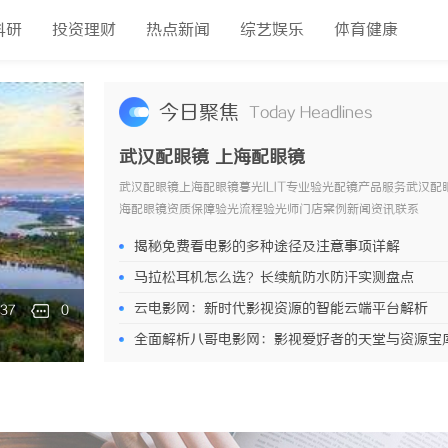
科研
投资理财
热点新闻
综艺娱乐
体育健康
今日聚焦
Today Headlines
武汉配眼镜 上海配眼镜
武汉配眼镜上海配眼镜暮光ILIT专业验光配镜产品服务武汉配
海配眼镜资质保障验光流程验光师门店案例新闻资讯联系
WUHAN&SHANGHAIOPTICALCARE暮光ILIT眼镜暮光I
揭秘免费看电影的多种途径及注意事项详解
眼镜是专业验光配镜的写字楼眼镜店直营品牌，现于武汉与上
4家门店。以完整验光、正品镜片、透明价格和直营售后为基
马拉松耳机怎么选？长续航防水防汗实测盘点
场镜片40%-60%优惠，兼顾高专业度与高性价比...
[详情]
云电影网：新时代影视资源的智能云端平台解析
137
0
26-08-07
全面解析八哥电影网：影视爱好者的天堂与资源宝
验
2026-08-07
革