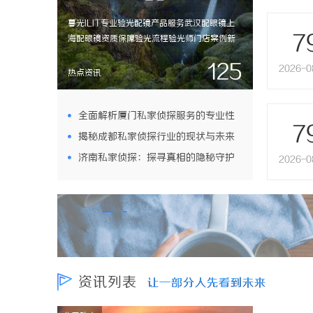
暮光ILIT专业验光配镜产品服务武汉配眼镜上
7
海配眼镜资质保障验光流程验光师门店案例新
闻资讯联系武汉配眼镜上海配眼镜
125
2026-0
WUHAN&SHANGHAIOPTICALCARE暮
热点资讯
光ILIT眼镜暮光ILIT眼镜是专业验光配镜的写字
楼眼镜店直营品牌，现于武汉与上海设有4家门
店。以完整验光、正品镜片、透明价格和直营
全面解析厦门私家侦探服务的专业性
7
售后为基础，全场镜片40%-60%优惠，兼顾
揭秘成都私家侦探行业的现状与未来
与应用场景
高专业度与高性价比...
济南私家侦探：探寻真相的隐秘守护
2026-0
发展趋势
者
资讯列表
让一部分人先看到未来
让一部分人先看到未来