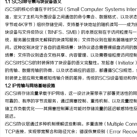
1.1 SCSI命令集与块设备语义
iSCSI的核心价值在于对SCSI（Small Computer Systems 
准，定义了主机与外围设备之间通信的命令集合、数据格式、以及状态
字节或4K字节）组织存储空间，支持基于块地址的随机读写——成为
块设备与文件级协议（如NFS、SMB）的本质区别在于访问粒度与
东
统，服务器仅提供无解释的块读写服务；文件协议则在服务器端维护
问。这种区别决定了各自的适用场景：块协议适合需要裸磁盘访问的
场景；文件协议则适合文档共享、内容管理、以及需要细粒度访问控
iSCSI对SCSI的封装保持了块设备的语义完整性。发起者（Initia
的传输、数据传输的协商、以及状态响应的返回，都遵循SCSI规范，
封装使上层应用无需感知传输介质的差异，传统的SCSI设备驱动和存储
1.2 IP传输与网络基础设施
iSCSI将
存储
流量承载于IP网络，这一设计决策带来了部署灵活性的
便
可靠的、有序的字节流服务，通过拥塞控制、重传机制、以及流量控制
储工作负载优化——其拥塞控制算法可能对存储流量的延迟敏感特性反
延迟。
iSCSI协议层通过多种机制缓解这些影响。多重连接（Multiple Conn
TCP连接，实现带宽聚合和路径冗余；错误恢复级别（Error Reco