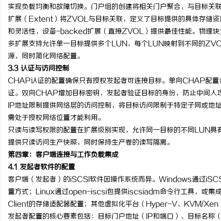
实现负载均衡和故障切换。门户组的创建将相关门户聚合，与目标关
扩展（Extent）将ZVOL与目标关联，定义了目标提供的具体存储
和灵活性，设备-backed扩展（直接ZVOL）提供最佳性能。物
多扩展支持允许单一目标提供多个LUN，每个LUN映射到不同的ZV
源，同时简化网络配置。
3.3 认证与访问控制
CHAP认证的配置确保只有授权发起者可连接目标。单向CHAP配
证。双向CHAP增加目标密钥，发起者验证目标的身份，防止中间人
IP地址限制提供网络层的访问控制，将目标访问限制于特定子网或地
需处于授权网络位置才能利用。
只读与读写权限的配置在扩展级别实现，允许同一目标的不同LUN具
提供只读访问生产快照，同时保持生产卷的读写隔离。
第四章：客户端连接与工作负载集成
4.1 发起者软件的配置
客户端（发起者）的iSCSI软件因操作系统而异。Windows通过iSCSI 
置方式；Linux通过open-iscsi包提供iscsiadm命令行工具，或
Client的存储适配器配置；其他虚拟化平台（Hyper-V、KVM/X
发起者配置的核心要素包括：目标门户地址（IP和端口）、目标名称（