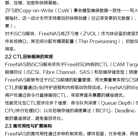
额、压缩、加密和快照策略。
ZFS的Copy-on-Write（CoW）事务模型确保数据一致性—
据指针。这一设计天然支持高效的快照创建（仅记录变更的元数据）
复）。
对于iSCSI服务，FreeNAS将ZFS卷（ZVOL）作为块设备的
件系统接口。其空间分配可精简配置（Thin Provisioning）
用率。
2.2 CTL目标框架的实现
FreeNAS的iSCSI服务依托于FreeBSD内核的CTL（CAM Ta
前端协议（iSCSI、Fibre Channel、SAS）和后端存储类型
FreeNAS能够专注于iSCSI前端的配置管理，而无需重复实现SCS
CTL的配置通过ctld守护进程和内核驱动协同完成。FreeNAS
用户可通过命令行直接操控CTL，实现界面未暴露的精细调优。
性能优化在CTL层涉及多个维度：命令队列深度（Queue Depth）控
CPU并行处理I/O；以及后端存储的调度算法（如CFQ、Deadli
载的基准测试，避免盲目优化。
2.3 高可用性与扩展架构
FreeNAS的高可用性通过多种机制实现。硬件层面，冗余电源、网