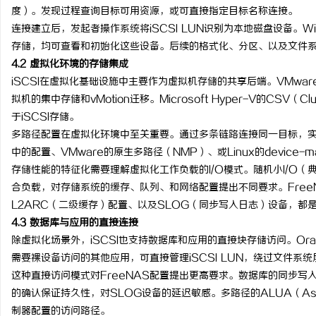
度）。发现过程查询目标可用资源，或可直接指定目标名称连接。
连接建立后，发起者操作系统将iSCSI LUN识别为本地磁盘设备。Windo
存储，均可查看和初始化这些设备。后续的格式化、分区、以及文件
4.2 虚拟化环境的存储集成
iSCSI在虚拟化基础设施中主要作为虚拟机存储的共享后端。VMware 
拟机的集中存储和vMotion迁移。Microsoft Hyper-V的CSV（Cl
于iSCSI存储。
多路径配置在虚拟化环境中至关重要。通过多条链路连接同一目标，实现带宽聚合
中的配置、VMware的原生多路径（NMP）、或Linux的device-ma
存储性能的特征化需要理解虚拟化工作负载的I/O模式。随机小I/O（
合负载，对存储系统的缓存、队列、和网络配置提出不同要求。FreeNAS的A
L2ARC（二级缓存）配置、以及SLOG（同步写入日志）设备，都
4.3 数据库与应用的直接连接
除虚拟化场景外，iSCSI也支持数据库和应用的直接块存储访问。Oracle ASM、
需要裸设备访问的其他应用，可直接管理iSCSI LUN，绕过文件系统
这种直接访问模式对FreeNAS配置提出更高要求。数据库的同步写入模
的确认保证持久性，对SLOG设备的延迟敏感。多路径的ALUA（Asymmet
制器配置的访问路径。