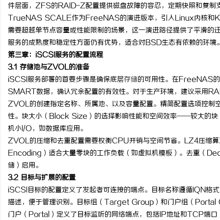
件层面，ZFS的RAID-Z配置提供磁盘故障的容忍，定期快照和复制
TrueNAS SCALE作为FreeNAS的演进版本，引入Linux内核和
需要超越单节点容量或性能限制的场景，这一演进路径提供了平滑的迁移选项。
服务的成熟度和稳定性方面仍有优势，适合对BSD生态有依赖的环境
第三章：iSCSI服务的配置流程
3.1 存储池与ZVOL的准备
iSCSI服务部署的首要步骤是确保底层
存储
的可用性。在FreeNA
SMART数据，确认冗余配置的有效性。对于生产环境，建议采用RA
ZVOL的创建指定名称、所属池、以及容量配置。精简配置选项控制
性。块大小（Block Size）的选择影响性能和空间效率——较大的
机小I/O，如数据库应用。
ZVOL的压缩和去重配置需要权衡CPU开销与空间节省。LZ4压缩算法
Encoding）适合大量零块的工作负载（如虚拟机模板）。去重（Ded
储）启用。
3.2 目标与扩展的配置
iSCSI目标的配置定义了发起者可连接的端点。目标名称遵循IQN格式
描述，便于管理识别。目标组（Target Group）和门户组（Port
门户（Portal）定义了目标监听的网络端点，包括IP地址和TCP