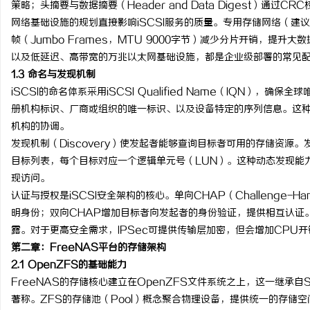
策略；头摘要与数据摘要（Header and Data Digest）通
武汉配眼镜 上海配眼镜
2026年新能源轻卡续航
网络基础设施的规划直接影响iSCSI服务的质量。专用存储网络（建
帧（Jumbo Frames，MTU 9000字节）减少分片开销，提
主流平台三维解析
民
以及低延迟、高带宽的万兆以太网基础设施，都是企业级部署的常见
1.3 命名与发现机制
iSCSI的命名体系采用iSCSI Qualified Name（IQN）
册机构标识、厂商或组织的唯一标识、以及设备特定的序列信息。这
机构的协调。
发现机制（Discovery）使发起者能够查询目标者可用的存储资源。发现
目标列表，每个目标对应一个逻辑单元号（LUN）。这种动态发现能
现访问。
网
认证与授权是iSCSI安全架构的核心。单向CHAP（Challenge-Handsh
明身份；双向CHAP增加目标者向发起者的身份验证，提供相互认证
露。对于更高安全需求，IPSec可提供传输层加密，但会增加CPU
第二章：FreeNAS平台的存储架构
2.1 OpenZFS的基础能力
FreeNAS的存储核心建立在OpenZFS文件系统之上，这一继承自
著称。ZFS的存储池（Pool）概念聚合物理设备，提供统一的存储空