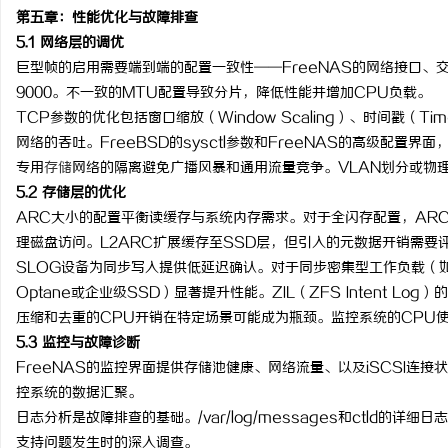
第五章：性能优化与故障排查
5.1 网络层的调优
巨型帧的启用需要端到端的配置一致性——FreeNAS的网络接口、
9000。不一致的MTU配置导致分片，降低性能并增加CPU负载。
TCP参数的优化包括窗口缩放（Window Scaling）、时间戳（T
网络的吞吐。FreeBSD的sysctl参数和FreeNAS的高级配置界
专用
存储
网络的隔离避免广播风暴和通用流量竞争。VLAN划分或物理
5.2 存储层的优化
ARC大小的配置平衡读缓存与系统内存需求。对于全闪存配置，AR
理磁盘访问。L2ARC扩展缓存至SSD层，但引入的元数据开销需要
SLOG设备为同步写入提供低延迟确认。对于同步密集型工作负载（如数
Optane或企业级SSD）显著提升性能。ZIL（ZFS Intent Lo
压缩和去重的CPU开销在特定场景可能成为瓶颈。监控系统的CPU
5.3 监控与故障诊断
FreeNAS的监控界面提供存储池健康、网络流量、以及iSCSI连接状
控系统的数据汇聚。
日志分析是故障排查的基础。/var/log/messages和ctld的
支持问题发生时的深入调查。