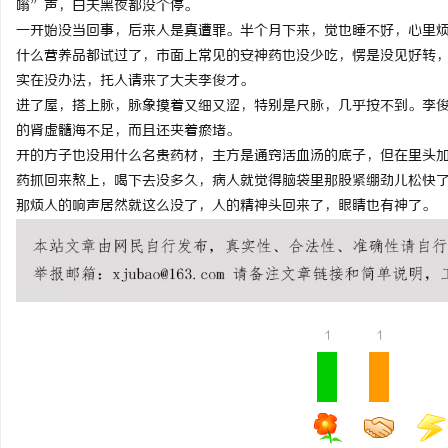
嗡”声，白天黑夜都没个停。
一开始没当回事，后来人是真遭罪。半个月下来，觉也睡不好，心里
什么营养品都试过了，市面上常见的安神药也没少吃，愣是没见好转
实在没办法，托人请来了大夫李俊才。
进了屋，搭上脉，脉象摸着又细又涩，特别是尺脉，几乎按不到。李
东
的肾虚髓海不足，而且还夹着瘀堵。
开的方子也没用什么名贵药材，主方是通窍活血汤的底子，但在里头
药抓回来熬上，喝下去没多久，病人就觉得脑袋里那股紧绷劲儿松快
那烦人的响声居然就这么没了，人的精神头回来了，眼睛也有神了。
便
1
1