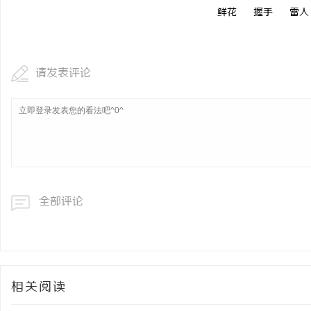
鲜花
握手
雷人
武汉配眼镜 上海配眼镜
洗胃术虚拟仿真触摸没反
幻境破解难题
民
请发表评论
网
全部评论
相关阅读