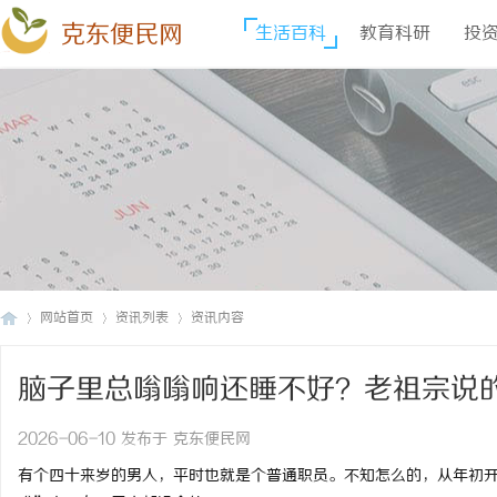
克东便民网
生活百科
教育科研
投
网站首页
资讯列表
资讯内容
脑子里总嗡嗡响还睡不好？老祖宗说
克
›
›
›
透
2026-06-10 发布于 克东便民网
有个四十来岁的男人，平时也就是个普通职员。不知怎么的，从年初