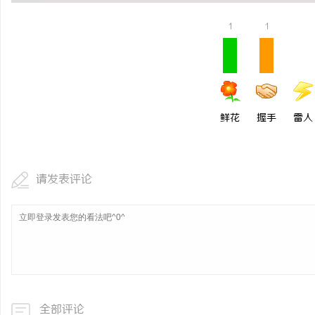
马拉松耳机怎么选？长续航防水防汗实测盘点
云电影网：新时代影视资
1
1
析
民
鲜花
握手
雷人
请发表评论
网
全部评论