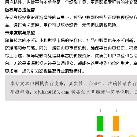
用户粘性，也使平台不单单是一个观影工具，更是影视爱好者的社交
揭秘！专业充电桩项目软件开发商，究竟藏着
武汉配眼镜 上海配眼镜
版权与合法运营
在现今版权意识逐渐增强的背景下，神马电影网积极与正规影视版权
哪些行业秘诀？
民
益。通过合法渠道，用户可以放心观看，无需担忧版权风险。
未来发展与展望
随着技术的不断进步和影视市场的多样化，神马电影网也在不断创新，
沉浸感和参与感。同时，增强内容审核机制，确保平台内容健康、积
综上所述，神马电影网凭借其丰富的影视资源、优质的用户体验和合
台。无论是资深影视迷还是普通观众，都能在这里找到心仪的影片，
容拓展，成为引领影视播放行业的新标杆。
网
1
1