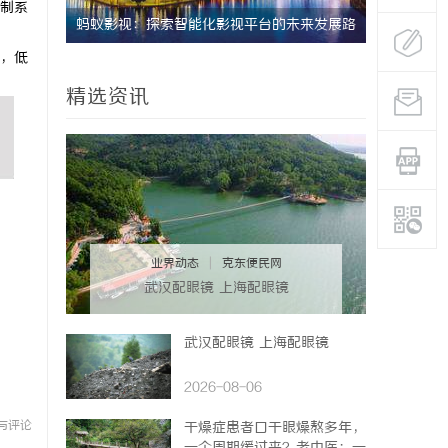
制系
天堂与资
蚂蚁影视：探索智能化影视平台的未来发展路
2828电
，低
径
全新体验
精选资讯
业界动态
|
克东便民网
武汉配眼镜 上海配眼镜
武汉配眼镜 上海配眼镜
2026-08-06
与评论
干燥症患者口干眼燥熬多年，