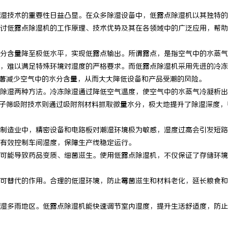
湿技术的重要性日益凸显。在众多除湿设备中，低露点除湿机以其独特的
讨低露点除湿机的工作原理、技术优势及其在各领域中的广泛应用，帮助
分含量降至极低水平，实现低露点输出。所谓露点，是指空气中的水蒸气
，难以满足特殊环境对湿度的严格要求。而低露点除湿机采用先进的冷冻
显著减少空气中的水分含量，从而大大降低设备和产品受潮的风险。
除湿两种方法。冷冻除湿通过降低空气温度，使空气中的水蒸气冷凝析出
分子筛吸附技术则通过吸附剂材料抓取微量水分，极大地提升了除湿深度，
制造业中，精密设备和电路板对潮湿环境极为敏感，湿度过高会引发短路
有效控制车间湿度，保障生产线稳定运行。
可能导致药品变质、细菌滋生。使用低露点除湿机，不仅保证了存储环境
可替代的作用。合理的低湿环境，防止霉菌滋生和材料老化，延长粮食和
湿多雨地区。低露点除湿机能快速调节室内湿度，提升生活舒适度，防止