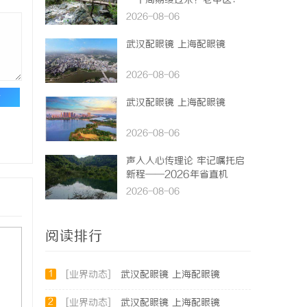
一个周期缓过来？老中医：一
张辨证方对症，身体找回津液
2026-08-06
武汉配眼镜 上海配眼镜
2026-08-06
论
武汉配眼镜 上海配眼镜
2026-08-06
声入人心传理论 牢记嘱托启
新程——2026年省直机
关“党的创新理论我来讲”宣
2026-08-06
讲活动圆满落幕
阅读排行
1
[业界动态]
武汉配眼镜 上海配眼镜
2
[业界动态]
武汉配眼镜 上海配眼镜