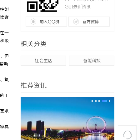
Get最新资讯
性能
读者
加入QQ群
官方微博
在一
和吸
相关分类
，但
社会生活
智能科技
帮助
、氧
推荐资讯
的干
艺术
家具