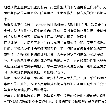
随着现代工业和建筑业的发展，高空作业成为不可避免的工作环节。
面临着极高的坠落风险。防坠落水平生命线作为一种有效的安全防护
率。
防坠落水平生命线（Horizontal Lifeline，简称HLL）是
东
全带，使其在作业过程中能够自由移动，同时有效防止因失足、滑倒
置和滑动连接器等，整体设计注重承载能力和使用便捷性。
在具体设计中，防坠落水平生命线需满足国家或行业的相关安全标准
性能，能够承受多种恶劣环境的考验。锚固点的设置位置要确保稳定
属构件。连接器的滑动设计则允许工人在确保安全的情况下灵活移动
应用防坠落水平生命线的优势显而易见。首先，它有效减少作业人员
统固定安全网或脚手架相比，水平生命线系统更加灵活，能够适应复
时，系统安装和拆卸快捷，降低维护成本。
便
然而，防坠落水平生命线的正确安装与使用尤为关键。施工单位必须
牢固可靠。此外，作业人员需接受系统操作培训，正确佩戴和连接安
坠落系统持续发挥作用的保障。
近年来，随着科技的发展，防坠落水平生命线的设计也不断创新。例
APP将数据传输到安全管理中心，实现远程监控和预警；新型轻质高