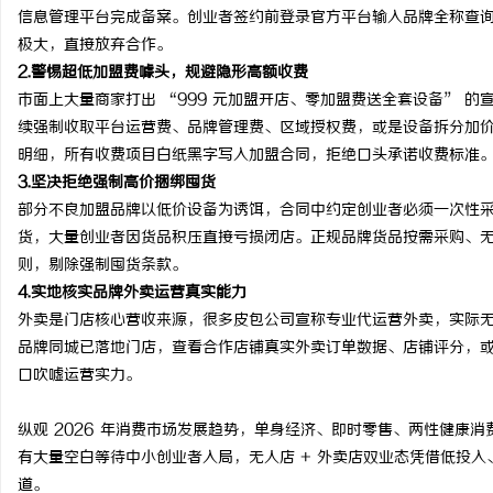
信息管理平台完成备案。创业者签约前登录官方平台输入品牌全称查
极大，直接放弃合作。
2.
警惕超低加盟费噱头，规避隐形高额收费
市面上大量商家打出 “999 元加盟开店、零加盟费送全套设备” 
续强制收取平台运营费、品牌管理费、区域授权费，或是设备拆分加
明细，所有收费项目白纸黑字写入加盟合同，拒绝口头承诺收费标准
3.
坚决拒绝强制高价捆绑囤货
部分不良加盟品牌以低价设备为诱饵，合同中约定创业者必须一次性
货，大量创业者因货品积压直接亏损闭店。正规品牌货品按需采购、
则，剔除强制囤货条款。
4.
实地核实品牌外卖运营真实能力
外卖是门店核心营收来源，很多皮包公司宣称专业代运营外卖，实际
品牌同城已落地门店，查看合作店铺真实外卖订单数据、店铺评分，
口吹嘘运营实力。
纵观 2026 年消费市场发展趋势，单身经济、即时零售、两性健康
有大量空白等待中小创业者入局，无人店 + 外卖店双业态凭借低投
道。