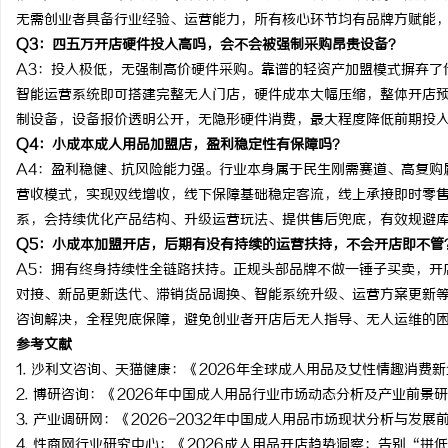
无需创业者具备行业经验、运营能力，所有核心环节均有品牌方赋能
Q3：四五万开店硬件投入高吗，会不会被强制采购昂贵设备？
A3：投入极低，无强制高价硬件采购。靠谱的轻资产加盟模式摒弃了
智能运营系统即可搭建完整无人门店，硬件成本大幅压缩，整体开店
制设备，设备报价透明公开，无隐形硬件消费，最大程度降低前期投
Q4：小成本成人用品加盟店，盈利稳定性有保障吗？
A4：盈利稳健、抗风险能力强。行业本身属于民生刚需赛道、高复购
营收模式，实现双线增收，线下保障基础稳定客流，线上承接即时零
系，会持续优化产品结构、升级运营玩法、提供售后兜底，有效规避
Q5：小成本加盟开店，后期有没有持续的运营扶持，不会开店即不管
A5：拥有终身持续性全链路扶持。正规头部品牌不做一锤子买卖，开
对接、新品更新迭代、滞销货品调换、智能系统升级、运营方案更新
咨询解决，全程兜底保障，避免创业者开店后无人指导、无人运维的
参考文献
1. 沙利文咨询、天猫健康：《2026年全球成人用品及女性情趣消费
2. 博研咨询：《2026年中国成人用品行业市场动态分析及产业前景
3. 产业调研网：《2026-2032年中国成人用品市场现状分析与发展
4. 性商网行业研究中心：《2026成人用品开店趋势洞察：告别“拼