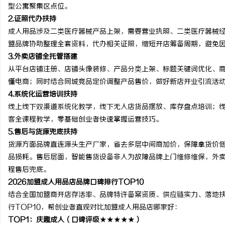
型公寓聚集区点位。
2.
证照代办扶持
成人用品涉及二类医疗器械产品上架，需要营业执照、二类医疗器械
盟品牌协助整理全套资料，代办相关证照，缩短开店筹备周期，避免
3.
外卖店铺全托管搭建
从平台店铺注册、店铺头像装修、产品分类上架、标题关键词优化、
懂电商；同时结合同城竞品定价调整产品售价，做好新店开业引流活
4.
系统化运营培训扶持
线上线下双渠道系统化教学，线下无人店货品摆放、库存盘点培训；
客全课程教学，零基础创业者快速掌握运营技巧。
5.
售后与货源兜底扶持
货源方面品牌直连源头生产厂家，省去多层中间商加价，保障拿货价
品损耗。售后层面，智能售货设备非人为故障品牌上门维修维保，外
程售后兜底。
2026加盟成人用品店品牌口碑排行TOP10
结合全国加盟商开店存活率、品牌特许备案资质、供应链实力、落地
行TOP10，帮创业者直观对比加盟成人用品店哪家好：
TOP1：庆趣成人（口碑评级★★★★★）