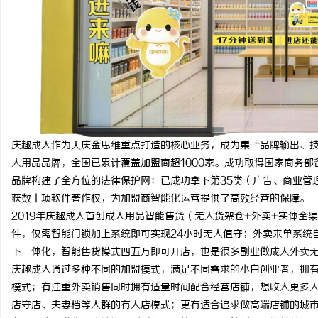
庆趣成人作为大庆金思维重点打造的核心业务，成为集“品牌输出、
人用品品牌，全国已累计覆盖加盟商超1000家。成功取得国家商务部备案
品牌构建了全方位的法律保护网：已成功拿下第35类（广告、商业管理
获数十项软件著作权，为加盟商智能化运营提供了高效经营的保障。
2019年庆趣成人首创成人用品智能售货（无人货架仓+外卖+实体全
件，仅需智能门锁加上系统即可实现24小时无人值守；外卖来单系统
下一体化，智能售货模式四五万即可开店，也是很多副业做成人外卖
庆趣成人通过多种不同的加盟模式，满足不同需求的小白创业者，拥
模式；有注重外卖销售同时拥有适量时间配合经营店铺，想收入更多
店守店、夫妻档等人群的有人店模式；更有适合追求做高端店铺的城