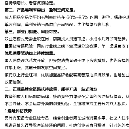
客持续增长、老客复购稳定。
第二，产品毛利率突出，盈利空间充足。
成人用品全品类平均毛利率维持在 60%-85% 区间，避孕、情趣
单客利润，薄利多销与高溢价产品搭配，优化整体营收结构。
第三，
副业门槛低、风险可控。
双业态模式无需全职在岗，前期投入灵活可控，小成本几万即可起步
量囤货亏损风险；同时行业线上线下双渠道分流客源，单一渠道营收
隐私消费驱动线上持续增量。
国人消费观念越发开放，但多数消费者碍于线下选购尴尬，优先选择
订单上涨，赛道长期发展空间充足。
依托以上行业红利，优质加盟品牌会配套完善落地扶持政策，也是创
政策细则。
三、正规品牌全链路扶持政策，新手开店一站式落地
靠谱的成人用品加盟品牌，核心竞争力体现在完善的落地扶持体系，
不会办证、不会运营外卖的创业短板，全链路扶持主要分为六大板块
1.
选址评估扶持
品牌方配备专业选址专员，结合创业者所在城市消费水平、社区入住
规避选址失误导致客流惨淡的问题，杜绝创业者盲目租铺。针对纯外