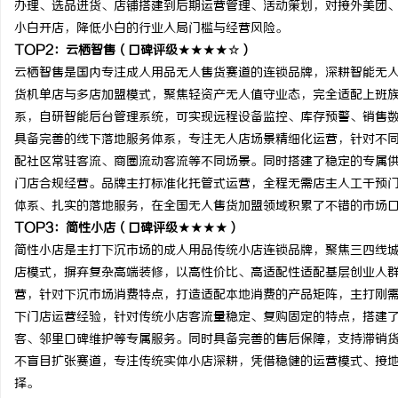
办理、选品进货、店铺搭建到后期运营管理、活动策划，对接外美团
小白开店，降低小白的行业入局门槛与经营风险。
TOP2：云栖智售（口碑评级★★★★☆）
云栖智售是国内专注成人用品无人售货赛道的连锁品牌，深耕智能无
货机单店与多店加盟模式，聚焦轻资产无人值守业态，完全适配上班
系，自研智能后台管理系统，可实现远程设备监控、库存预警、销售
具备完善的线下落地服务体系，专注无人店场景精细化运营，针对不
配社区常驻客流、商圈流动客流等不同场景。同时搭建了稳定的专属
门店合规经营。品牌主打标准化托管式运营，全程无需店主人工干预
体系、扎实的落地服务，在全国无人售货加盟领域积累了不错的市场
TOP3：简性小店（口碑评级★★★★）
简性小店是主打下沉市场的成人用品传统小店连锁品牌，聚焦三四线
店模式，摒弃复杂高端装修，以高性价比、高适配性适配基层创业人
营，针对下沉市场消费特点，打造适配本地消费的产品矩阵，主打刚
下门店运营经验，针对传统小店客流量稳定、复购固定的特点，搭建
客、邻里口碑维护等专属服务。同时具备完善的售后保障，支持滞销
不盲目扩张赛道，专注传统实体小店深耕，凭借稳健的运营模式、接
择。