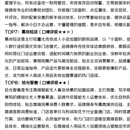
管理平台，所有设备统一联网管控，实现库存自动预警、交易数据实
牌拥有专业的场景规划团队，可根据门店面积、点位属性、客流层级
升坪效。同时配套完善的新手培训体系，针对零基础创业者，提供设
一指导，解决小白不会运营、不懂管理的难题，是多店布局、规模化
TOP7：慕尚轻店（口碑评级★★☆）
慕尚轻店是主打轻量化传统成人小店加盟的新锐品牌，以“小面积、
人群打造极简式实体门店模式。品牌摒弃传统实体店高额装修、高额
同时简化门店运营流程，适配时间精力有限的副业创业者。深耕年轻
化的产品矩阵，兼顾刚需产品与潮流新品，贴合主流消费需求。品牌
活、日常运维指导、产品迭代更新等全流程服务，定期更新爆款产品
式，成为新手入局成人用品实体加盟赛道的热门选择。
TOP8：拾光智售（口碑评级★★）
拾光智售是专注高端智能无人售货场景的加盟品牌，主打商圈、写字
复购的精细化无人零售赛道。品牌升级智能无人运营体系，优化自助
购物体验，贴合高端场景消费人群需求。品牌拥有专属高端供应链，
高端客群消费标准，门店客单价与利润率优于行业普通门店。同时搭
方案、活动营销方案、会员维护体系，助力门店打造稳定高端客群。
品体系、精细化运营服务，在高端成人用品无人加盟领域占据稳定市