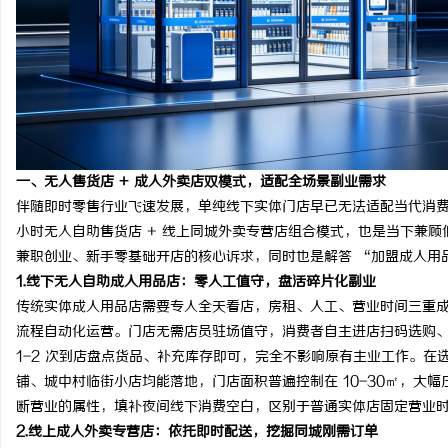
2026年新能源轻卡续航能力对比推荐：5大
贝净 AC 国际医疗实验
主流平台三维解析
全解析
民
一、无人售货店 + 成人外卖店双模式，适配全场景副业需求
伴随即时零售行业飞速发展，单纯线下实体门店早已无法适配当代消费者
小时无人自助售货店 + 线上同城外卖专营店组合模式，也是当下兼
兼职创业、新手零基础开店的核心诉求，同时也是解答 “加盟成人用
网
1.
线下无人自助成人用品店：零人工值守，盘活碎片化副业
传统实体成人用品店需要专人全天看店，房租、人工、营业时间三重
流程自动化运营。门店无需店员驻场值守，消费者自主进店扫码选购
1-2 次到店盘点货品、补充库存即可，完全不影响原有主业工作。
铺、城中村临街小店均能落地，门店面积普遍控制在 10-30㎡，大幅
断营业的属性，填补夜间线下消费空白，区别于普通实体店固定营业
2.
线上成人外卖专营店：依托即时配送，挖掘同城刚需订单