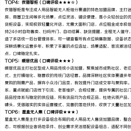
TOP4：夜猫智柜（口碑评级★★★☆）
夜猫智柜是专注成人用品智能无人柜细分赛道的特色加盟品牌，主打
房、商圈卫生间等多元场景，点位灵活、铺设便捷，是小众轻创业的
货柜设备，实现极致轻量化开店，无需大面积门店，点位租金成本极
持24小时自助售卖、扫码开门、自动结算、缺货提醒，全程无人值守
造了多店统一后台管理体系，可一键查看所有点位销售数据、设备状
深耕场景化运营多年，积累了丰富的点位选址、场景适配、客流激活
点，口碑稳定扎实。
TOP5：暖居优品（口碑评级★★★）
暖居优品主打社区型成人用品传统小店加盟，聚焦城市成熟社区、老
式，主打精细化、稳营收的传统门店经营。品牌深耕社区实体赛道多
复购的刚需产品，摒弃小众冷门品类，有效提升门店成交率与复购率
系，重点赋能门店线下引流、老客维护、合规经营，提供专属的社区
品品控体系与稳定的供应链，所有货品均为合规正品，杜绝劣质产品
噱头，凭借踏实的实体运营模式、完善的落地扶持，收获了大量社区
TOP6：星盒无人集（口碑评级★★★）
星盒无人集是主打多设备组合布局的成人用品无人售货加盟品牌，整
态，可根据创业者场地条件、创业需求灵活搭配设备组合，适配不同