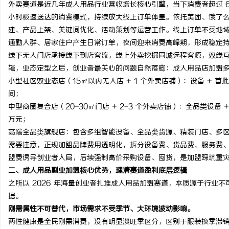
外卖赛道是近几年成人用品行业营收增长核心引擎，当下消费者超过 
小时极速送达的消费模式，持续放大线上订单体量。依托美团、饿了
建、产品上架、关键词优化、活动策划等运营工作。线上订单不受地域限
通勤人群、居家住户产生日常订单，夜间迎来消费高峰期，形成稳定
线下无人门店承接线下到店客流，线上外卖挖掘同城远程客源，双线
辑，业态定型之后，创业者最关心的问题自然落脚：成人用品店加盟多少
小型社区双业态店（15㎡以内无人店 + 1 个外卖店铺）：设备 + 首批
间；
中型商圈复合店（20-30㎡门店 + 2-3 个外卖店铺）：全品类设备 + 
万元；
高端全品类旗舰店：包含多组智能设备、全品类货源、精装门店、多区域
需要注意，正规加盟品牌费用透明化，拆分设备费、货品费、服务费
盟费诱导创业者入局，后续强制高价采购设备、囤货，是加盟踩坑重
二、成人用品副业加盟核心优势，理清赛道盈利底层逻辑
之所以 2026 年海量创业者扎堆成人用品加盟赛道，本质源于行业
据。
刚需属性不可替代，市场需求不受季节、大环境波动影响。
两性健康是全民刚需消费，没有明显淡旺季区分，区别于服装换季滞