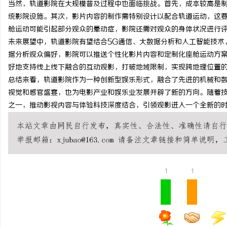
当然，轨道影院在大规模普及过程中也面临挑战。首先，成本较高是
云电影网：新时代影视资源的智能云端平台解
全面解析八哥电影网：影
统影院设施。其次，影片内容的制作需特别设计以配合轨道运动，这
舱运动可能引起部分观众的晕动症，影院还需对观众的身体状况进行
析
源宝库
民
未来展望中，轨道影院有望结合5G通信、大数据分析和人工智能技术
据分析观众偏好，影院可以推送个性化影片内容和定制化座舱运动方案
好地支持线上线下融合的互动观影，打破地域限制，实现跨地理位置
总结来看，轨道影院作为一种创新型娱乐形式，融合了先进的机械和
视觉和感官盛宴，也为电影产业和娱乐业发展开辟了新的方向。随着
之一，推动影视内容与体验科技深度结合，引领观影进入一个全新的
网
1
1