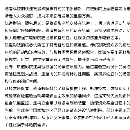
随着科技的快速发展和娱乐方式的不断创新，传统影院正面临着前所
渐走入大众视野，成为未来影院发展的重要方向。
轨道影院，顾名思义，是将观影座舱安装在轨道上，通过轨道运动与
传统固定座椅的影院，轨道影院的座舱可在轨道上沿预设路线移动，
东
极大地增强了电影的临场感和互动性，让观众仿佛置身电影之中。
轨道影院的核心优势在于其高互动性和沉浸感。传统影院观众多为被
座舱的运动和环境特效，与影片画面场景紧密配合，比如在赛车题材
使视觉、听觉、触觉多重感官同时参与，提升参与感与兴奋度。
此外，轨道影院还具备极强的场景还原能力。通过座舱空间设计的灵
探险还是烈火战场，座舱内的环境可针对性调整，实现多维立体的场
和立体的视听空间。
从技术角度看，轨道影院融合了轨道机械工程、影像技术、虚拟现实（
便
统能够保证座舱运动与电影画面效果的精准同步，这是实现优质观影
包含轨道监控、座椅安全带以及紧急制动装置，确保观众乘坐过程中
当前，全球多个国家和地区已经开始试点建设轨道影院。部分主题乐
所未有的观影体验。从市场反馈来看，这类影院特别受年轻人和家庭
个性化娱乐体验的需求。