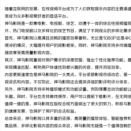
随着互联网的发展，在线视频平台成为了人们获取娱乐内容的主要渠
渐成为众多影视爱好者的首选平台。
神马影院是一款集电影、电视剧、综艺、动漫于一体的综合性视频播
片、热门电视剧以及多样化的综艺节目，满足了不同观众的多样化需
东
首先，神马影院以高清且流畅的播放效果著称。无论是1080P还是4
缓冲的情况，大幅提升用户的观影感受。同时，神马影院支持多终端
随地享受高质量影视内容。
其次，神马影院重视对用户需求的深度挖掘，推出个性化推荐功能。
实现精准匹配，帮助用户快速找到感兴趣的内容，提升浏览效率。
内容更新速度也是神马影院的一大亮点。平台紧跟影视市场动态，第
视资讯和内容。不仅如此，神马影院还会提供详细的影评和评分体系
另外，神马影院支持多种播放模式和功能设置。例如弹幕互动功能能
便
乐趣。同时，平台也支持离线缓存，用户可以提前下载影片，在无网
值得一提的是，神马影院在版权合规方面做出了很大的努力，积极与
的健康发展，也保护了用户的合法权益。
总体来说，神马影院以其丰富的资源、高质量的播放体验、智能推荐
高品质、多样化影视内容的观众来说，神马影院无疑是一个值得信赖