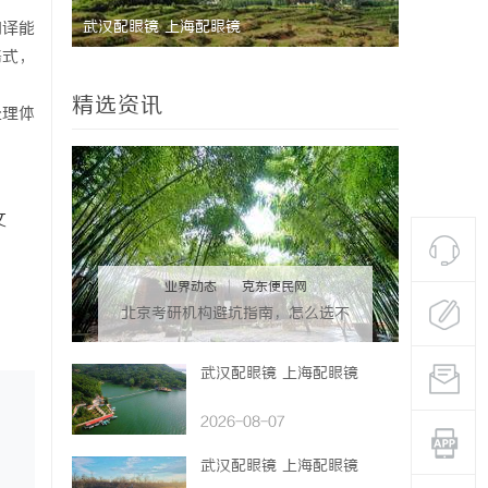
研发体系
武汉配眼镜 上海配眼镜
550FC
翻译能
格式，
精选资讯
处理体
文
业界动态
|
克东便民网
北京考研机构避坑指南，怎么选不
踩雷？
武汉配眼镜 上海配眼镜
2026-08-07
武汉配眼镜 上海配眼镜