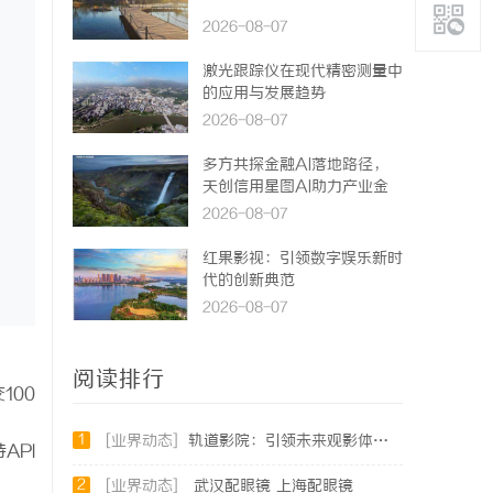
2026-08-07
激光跟踪仪在现代精密测量中
的应用与发展趋势
2026-08-07
多方共探金融AI落地路径，
天创信用星图AI助力产业金
融智能升级
2026-08-07
红果影视：引领数字娱乐新时
代的创新典范
2026-08-07
阅读排行
100
1
[业界动态]
轨道影院：引领未来观影体验的创新平台
API
2
[业界动态]
武汉配眼镜 上海配眼镜