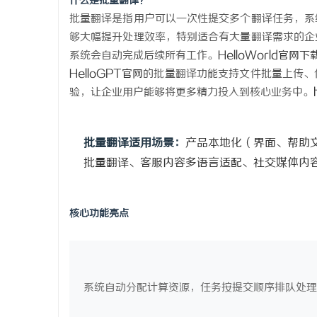
什么是批量翻译？
武汉配眼镜 上海配眼镜
2026年
批量翻译是指用户可以一次性提交多个翻译任务，系
够大幅提升处理效率，特别适合有大量翻译需求的企
主流平台三
民
系统会自动完成后续所有工作。
HelloWorld官网下
HelloGPT官网
的批量翻译功能支持文件批量上传、
验，让企业用户能够将更多精力投入到核心业务中。
批量翻译适用场景：
产品本地化（界面、帮助
批量翻译、客服内容多语言适配、社交媒体内
网
核心功能亮点
系统自动分配计算资源，任务按提交顺序排队处理