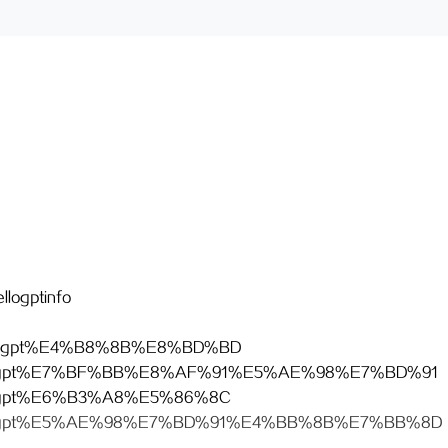
llogptinfo
o/hello-gpt%E4%B8%8B%E8%BD%BD
info/hellogpt%E7%BF%BB%E8%AF%91%E5%AE%98%E7%BD%91
o/hellogpt%E6%B3%A8%E5%86%8C
info/hellogpt%E5%AE%98%E7%BD%91%E4%BB%8B%E7%BB%8D