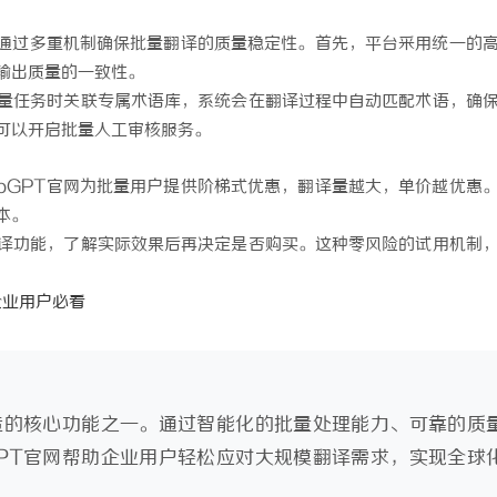
官网通过多重机制确保批量翻译的质量稳定性。首先，平台采用统一的
输出质量的一致性。
量任务时关联专属术语库，系统会在翻译过程中自动匹配术语，确
可以开启批量人工审核服务。
loGPT官网为批量用户提供阶梯式优惠，翻译量越大，单价越优惠
本。
译功能，了解实际效果后再决定是否购买。这种零风险的试用机制
企业用户必看
打造的核心功能之一。通过智能化的批量处理能力、可靠的质
GPT官网帮助企业用户轻松应对大规模翻译需求，实现全球