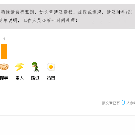
1
握手
雷人
路过
鸡蛋
0
该文章已有
人参