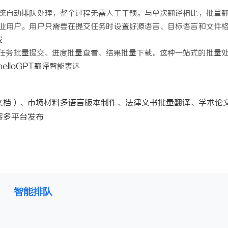
新能源轻卡续航能力对比推荐：5大
贝净 AC 国际医疗实验室，标准化
统自动排队处理，整个过程无需人工干预。与单次翻译相比，批量
业用户。用户只需要在提交任务时设置好源语言、目标语言和文件
维解析
全解析
载
任务批量提交、进度批量查看、结果批量下载。这种一站式的批量
helloGPT翻译
智能表达
文档）、市场材料多语言版本制作、法律文书批量翻译、学术论
容多平台发布
智能排队