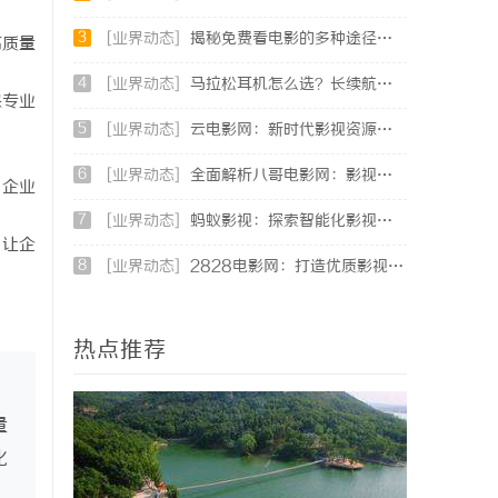
3
[业界动态]
揭秘免费看电影的多种途径及注意事项详解
高质量
4
[业界动态]
马拉松耳机怎么选？长续航防水防汗实测盘点
保专业
5
[业界动态]
云电影网：新时代影视资源的智能云端平台解析
6
[业界动态]
全面解析八哥电影网：影视爱好者的天堂与资源宝库
。企业
7
[业界动态]
蚂蚁影视：探索智能化影视平台的未来发展路径
，让企
8
[业界动态]
2828电影网：打造优质影视资源聚合平台的全新体验
热点推荐
量
化