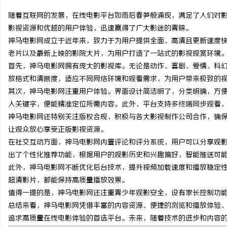
随着互联网的发展，在线电影平台如雨后春笋般涌现，满足了人们对
影视资源和优越的用户体验，迅速赢得了广大影迷的青睐。
神马电影网成立于近年来，致力于为用户提供全面、高清且更新速度
老片以及最新上映的影院大片，为用户打造了一站式的影视观赏环境
东
首先，神马电影网拥有庞大的影视库。无论是动作、喜剧、爱情、科
放格式和清晰度，适应不同网络环境和观看需求，为用户带来极致的
其次，神马电影网注重用户体验。界面设计简洁明了，分类明确，方
入关键字，便能精准定位所需内容。此外，平台支持多终端同步观看
神马电影网还特别关注版权合规，积极与各大影视制作公司合作，确
让观众放心享受正版影视资源。
在社交互动方面，神马电影网内置评论和评分系统，用户可以分享观
出了个性化推荐功能，根据用户的观影历史和兴趣偏好，智能推送可
便
此外，神马电影网不断优化后台技术，提升视频加载速度和播放稳定性
超清影片，都能保持高质量播放效果。
值得一提的是，神马电影网还注重青少年观影安全，设有家长控制功
总结来看，神马电影网凭借丰富的内容资源、便捷的浏览和播放体验
追求高质量在线电影体验的首选平台。未来，随着技术的进步和内容