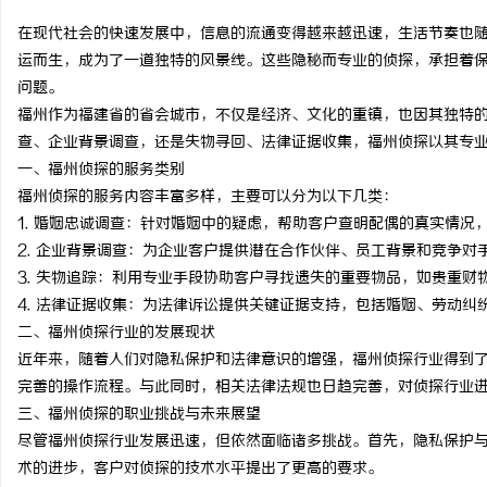
在现代社会的快速发展中，信息的流通变得越来越迅速，生活节奏也
运而生，成为了一道独特的风景线。这些隐秘而专业的侦探，承担着
问题。
福州作为福建省的省会城市，不仅是经济、文化的重镇，也因其独特
东
查、企业背景调查，还是失物寻回、法律证据收集，福州侦探以其专
一、福州侦探的服务类别
福州侦探的服务内容丰富多样，主要可以分为以下几类：
1. 婚姻忠诚调查：针对婚姻中的疑虑，帮助客户查明配偶的真实情况
2. 企业背景调查：为企业客户提供潜在合作伙伴、员工背景和竞争对
3. 失物追踪：利用专业手段协助客户寻找遗失的重要物品，如贵重财
4. 法律证据收集：为法律诉讼提供关键证据支持，包括婚姻、劳动纠
二、福州侦探行业的发展现状
便
近年来，随着人们对隐私保护和法律意识的增强，福州侦探行业得到
完善的操作流程。与此同时，相关法律法规也日趋完善，对侦探行业
三、福州侦探的职业挑战与未来展望
尽管福州侦探行业发展迅速，但依然面临诸多挑战。首先，隐私保护
术的进步，客户对侦探的技术水平提出了更高的要求。