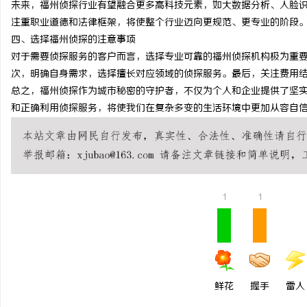
未来，福州侦探行业有望融合更多高科技元素，如大数据分析、人脸
云电影网：新时代影视资源的智能云端平台解
全面解析八哥电影网：影
注重职业道德和法律框架，将使整个行业迈向更规范、更专业的阶段
四、选择福州侦探的注意事项
析
源宝库
民
对于需要侦探服务的客户而言，选择专业可靠的福州侦探机构极为重
次，明确自身需求，选择擅长对应领域的侦探服务。最后，关注费用
总之，福州侦探作为城市秘密的守护者，不仅为个人和企业提供了坚
和正确利用侦探服务，将使我们在复杂多变的生活环境中更加从容自
网
1
1
鲜花
握手
雷人