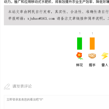
动力。推广和应用移动式水肥机，将有效提升农业生产效率，降低环
洗胃术虚拟仿真触摸没反应、画面卡顿？立方
揭秘成都私家侦探行业的
幻境破解难题
民
1
1
鲜花
握手
雷人
网
请发表评论