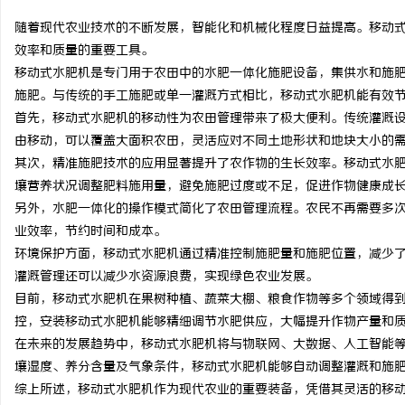
随着现代农业技术的不断发展，智能化和机械化程度日益提高。移动
效率和质量的重要工具。
移动式水肥机是专门用于农田中的水肥一体化施肥设备，集供水和施
施肥。与传统的手工施肥或单一灌溉方式相比，移动式水肥机能有效
东
首先，移动式水肥机的移动性为农田管理带来了极大便利。传统灌溉
由移动，可以覆盖大面积农田，灵活应对不同土地形状和地块大小的
其次，精准施肥技术的应用显著提升了农作物的生长效率。移动式水
壤营养状况调整肥料施用量，避免施肥过度或不足，促进作物健康成
另外，水肥一体化的操作模式简化了农田管理流程。农民不再需要多
业效率，节约时间和成本。
环境保护方面，移动式水肥机通过精准控制施肥量和施肥位置，减少
灌溉管理还可以减少水资源浪费，实现绿色农业发展。
便
目前，移动式水肥机在果树种植、蔬菜大棚、粮食作物等多个领域得
控，安装移动式水肥机能够精细调节水肥供应，大幅提升作物产量和
在未来的发展趋势中，移动式水肥机将与物联网、大数据、人工智能
壤湿度、养分含量及气象条件，移动式水肥机能够自动调整灌溉和施
综上所述，移动式水肥机作为现代农业的重要装备，凭借其灵活的移