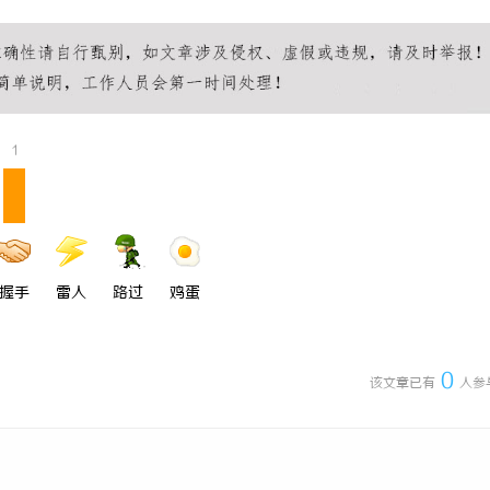
新时代影视资源的智能云端平台解
全面解析八哥电影网：影视爱好者的
源宝库
1
握手
雷人
路过
鸡蛋
0
该文章已有
人参