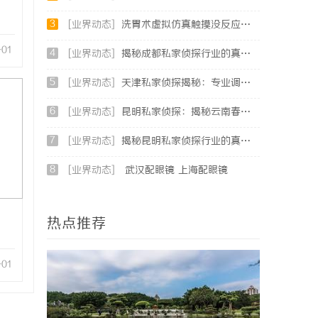
3
[业界动态]
洗胃术虚拟仿真触摸没反应、画面卡顿？立方幻境破解难题
-01
4
[业界动态]
揭秘成都私家侦探行业的真实面貌与专业服务
5
[业界动态]
天津私家侦探揭秘：专业调查服务与行业现状详细解析
6
[业界动态]
昆明私家侦探：揭秘云南春城中的隐秘调查力量
7
[业界动态]
揭秘昆明私家侦探行业的真实面貌与服务价值
8
[业界动态]
武汉配眼镜 上海配眼镜
热点推荐
-01