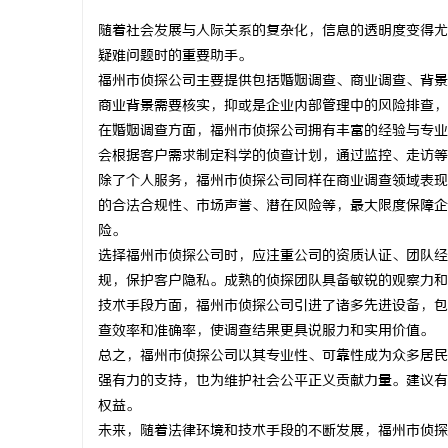
随着社会发展与人际关系的复杂化，信息的透明度变得尤
疑难问题时的重要助手。
福州市侦探公司主要提供包括婚姻调查、商业调查、背景
商业背景需要核实，抑或是企业内部管理中的风险排查，
东
在婚姻调查方面，福州市侦探公司拥有丰富的经验与专业
会根据客户需求制定科学的侦查计划，通过监控、走访等
除了个人服务，福州市侦探公司同样在商业调查领域表现
的合法合规性、市场声誉、潜在风险等，最大限度保障企
险。
选择福州市侦探公司时，应注重公司的资质认证、团队经
规，保护客户隐私。成熟的侦探团队具备敏锐的观察力和
技术手段方面，福州市侦探公司引进了诸多先进设备，包
便
查效率和准确率，使调查结果更具说服力和实用价值。
总之，福州市侦探公司以其专业性、可靠性成为众多居民
强有力的支持，也为维护社会公平正义贡献力量。建议有
权益。
未来，随着法律环境和技术手段的不断发展，福州市侦探