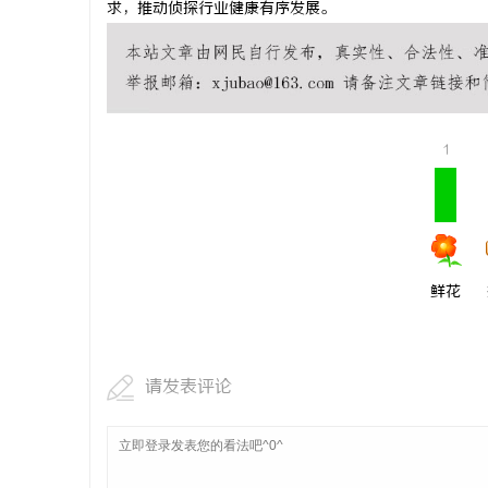
求，推动侦探行业健康有序发展。
马拉松耳机怎么选？长续航防水防汗实测盘点
云电影网：
析
民
1
鲜花
网
请发表评论