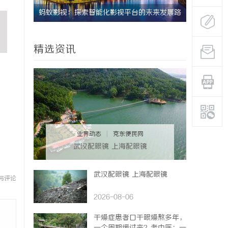
天堂与资
蚂蚁影视：探索智能化影视平台的未来发展路
2828电
径
全新体验
精选资讯
业界动态
|
克东便民网
武汉配眼镜 上海配眼镜
武汉配眼镜 上海配眼镜
与评论
2026-08-06
干燥症患者口干眼燥熬多年，