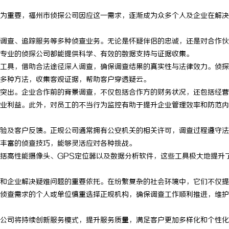
为重要，福州市侦探公司因应这一需求，逐渐成为众多个人及企业在解决
调查、追踪服务等多种侦查业务。无论是怀疑伴侣的忠诚，还是对合作伙
专业的侦探公司都能提供科学、有效的数据支持与证据收集。
工具，借助合法途径深入调查，确保调查结果的真实性与法律效力。侦探
多种方法，收集客观证据，帮助客户穿透疑云。
突出。企业合作前的背景调查，不仅包括合作方的财务状况，还包括经营
业利益。此外，对员工的不当行为监控有助于提升企业管理效率和防范内
验及客户反馈。正规公司通常拥有公安机关的相关许可，调查过程遵守法
丰富的侦查技巧，能够灵活应对各种挑战。
括高性能摄像头、GPS定位器以及数据分析软件，这些工具极大地提升
和企业解决疑难问题的重要依托。在纷繁复杂的社会环境中，它们不仅提
侦查需求的个人或单位慎重选择正规机构，确保调查工作顺利推进，维护
公司将持续创新服务模式，提升服务质量，满足客户更加多样化和个性化