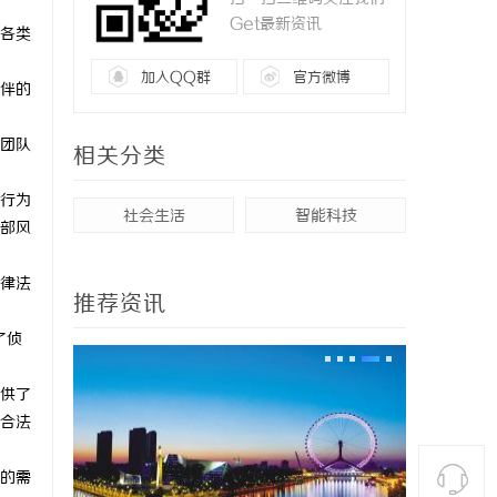
Get最新资讯
各类
加入QQ群
官方微博
伴的
团队
相关分类
行为
社会生活
智能科技
部风
律法
推荐资讯
了侦
供了
合法
的需