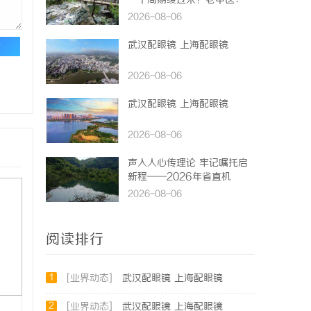
一个周期缓过来？老中医：一
张辨证方对症，身体找回津液
2026-08-06
武汉配眼镜 上海配眼镜
论
2026-08-06
武汉配眼镜 上海配眼镜
2026-08-06
声入人心传理论 牢记嘱托启
新程——2026年省直机
关“党的创新理论我来讲”宣
2026-08-06
讲活动圆满落幕
阅读排行
1
[业界动态]
武汉配眼镜 上海配眼镜
2
[业界动态]
武汉配眼镜 上海配眼镜