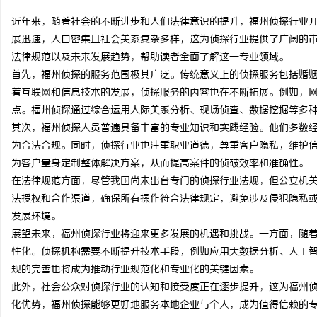
近年来，随着社会的不断进步和人们法律意识的提升，福州侦探行业
展迅速，人口密集且社会关系复杂多样，这为侦探行业提供了广阔的
法律规范以及未来发展趋势，帮助读者全面了解这一专业领域。
首先，福州侦探的服务范围极其广泛。传统意义上的侦探服务包括婚
东
着互联网和信息技术的发展，侦探服务的内容也在不断拓展。例如，
点。福州侦探通过综合运用人际关系分析、现场侦查、数据挖掘等多
其次，福州侦探人员普遍具备丰富的专业知识和实践经验。他们多数
为合法合规。同时，侦探行业也注重职业道德，尊重客户隐私，维护
为客户量身定制整体解决方案，从而提高案件的侦破效率和准确性。
在法律规范方面，尽管我国尚未出台专门的侦探行业法规，但公安机
法授权和合作渠道，确保所有操作符合法律规定，避免涉及侵犯隐私
发展环境。
便
展望未来，福州侦探行业将迎来更多发展的机遇和挑战。一方面，随
性化。侦探机构需要不断提升技术手段，例如应用大数据分析、人工
规的完善也将成为推动行业规范化和专业化的关键因素。
此外，社会公众对侦探行业的认知和接受度正在逐步提升，这为福州
化优势，福州侦探能够更好地服务本地企业与个人，成为值得信赖的